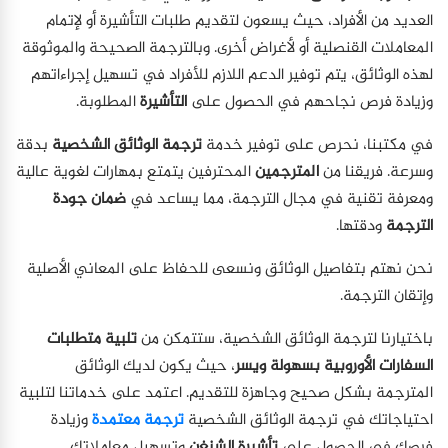
العديد من الأفراد، حيث يسعون لتقديم طلبات التأشيرة أو لإتمام
المعاملات القنصلية أو لأغراض أخرى. وبالترجمة الصحيحة والموثوقة
لهذه الوثائق، يتم توفير الدعم اللازم للأفراد في تسهيل إجراءاتهم
وزيادة فرص نجاحهم في الحصول على
التأشيرة
المطلوبة.
في مكتبنا، نحرص على توفير خدمة
ترجمة الوثائق الشخصية
بدقة
وسرعة. فريقنا من
المترجمين
المحترفين يتمتع بمهارات لغوية عالية
ومعرفة تقنية في مجال الترجمة، مما يساعد في
ضمان جودة
الترجمة
ودقتها.
نحن نهتم بتفاصيل الوثائق ونسعى للحفاظ على المعاني الأصلية
وإتقان الترجمة.
باختيارنا لترجمة الوثائق الشخصية، ستتمكن من
تلبية متطلبات
السفارات الأوروبية بسهولة
ويسر
، حيث يكون لديك الوثائق
المترجمة بشكل صحيح وجاهزة للتقديم. اعتمد على خدماتنا لتلبية
احتياجاتك في ترجمة الوثائق الشخصية
ترجمة معتمدة
وزيادة
فرصك في الحصول على
تأشيرة الشنغن
وتسهيل معاملاتك