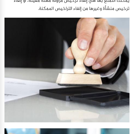
يمكنك التمتع بها هي إلغاء ترخيص مزاولة مهنة معينة، أو إلغاء
ترخيص منشأة وغيرها من إلغاء التراخيص الممكنة.